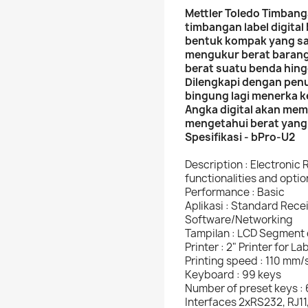
Mettler Toledo Timbanga
timbangan label digital
bentuk kompak yang sa
mengukur berat barang
berat suatu benda hing
Dilengkapi dengan penu
bingung lagi menerka 
Angka digital akan me
mengetahui berat yang
Spesifikasi - bPro-U2
Description : Electronic 
functionalities and optio
Performance : Basic
Aplikasi : Standard Rece
Software/Networking
Tampilan : LCD Segment 
Printer : 2" Printer for L
Printing speed : 110 mm/
Keyboard : 99 keys
Number of preset keys :
Interfaces 2xRS232, RJ11