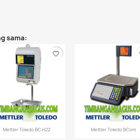
ng sama:
favorite_border
fa
Quick view
Quick view


Mettler Toledo BC H22
Mettler Toledo BCom