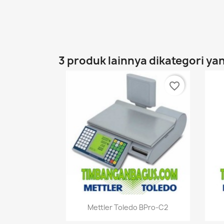
3 produk lainnya dikategori ya
favorite_border
Quick view

Mettler Toledo BPro-C2