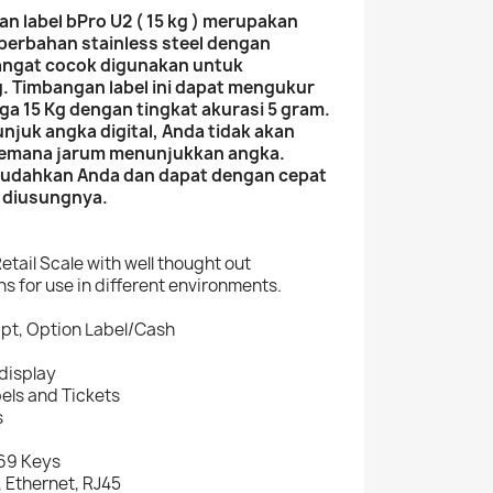
n label bPro U2 ( 15 kg ) merupakan
 berbahan stainless steel dengan
ngat cocok digunakan untuk
. Timbangan label ini dapat mengukur
ga 15 Kg dengan tingkat akurasi 5 gram.
njuk angka digital, Anda tidak akan
kemana jarum menunjukkan angka.
mudahkan Anda dan dapat dengan cepat
 diusungnya.
Retail Scale with well thought out
ns for use in different environments.
ipt, Option Label/Cash
display
abels and Tickets
s
 69 Keys
, Ethernet, RJ45