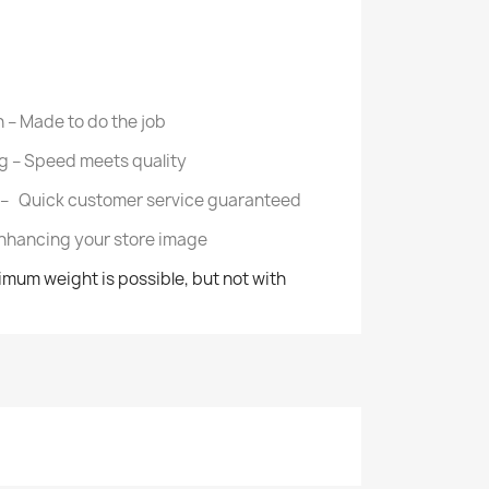
 – Made to do the job
ng – Speed meets quality
– Quick customer service guaranteed
 Enhancing your store image
imum weight is possible, but not with