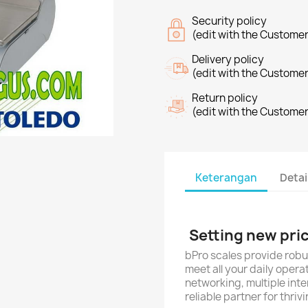
Security policy
(edit with the Custome
Delivery policy
(edit with the Custome
Return policy
(edit with the Custome
Keterangan
Detai
Setting new pri
bPro scales provide robu
meet all your daily opera
networking, multiple int
reliable partner for thri