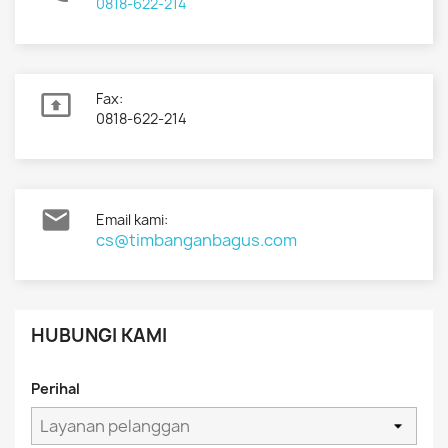
0818-622-214

Fax:
0818-622-214

Email kami:
cs@timbanganbagus.com
HUBUNGI KAMI
Perihal